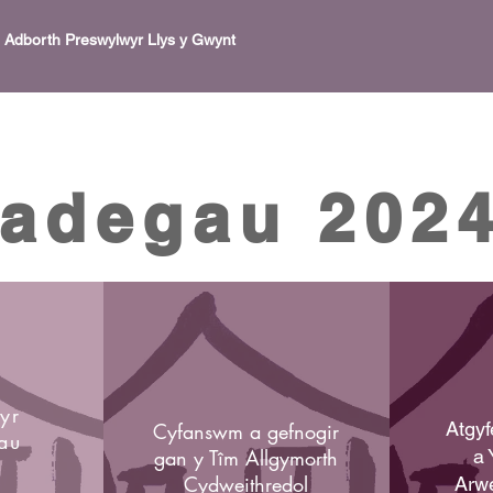
​Adborth Preswylwyr Llys y Gwynt​
tadegau 2024
yr
Atgyf
Cyfanswm a gefnogir
dau
gan y Tîm Allgymorth
a 
Cydweithredol
Arwe