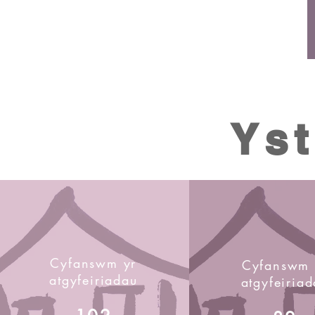
Ys
Cyfanswm yr
Cyfanswm 
atgyfeiriadau
atgyfeiria