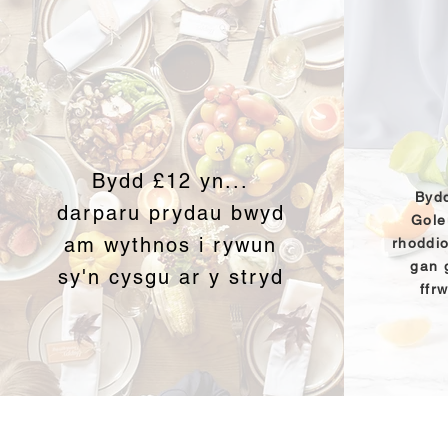
Bydd £12 yn...
Byd
darparu prydau bwyd
Gole
am wythnos i rywun
rhoddio
gan 
sy'n cysgu ar y stryd
ffr