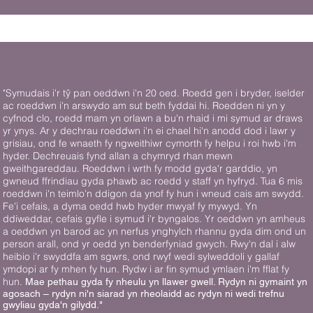
"Symudais i'r tŷ pan oeddwn i'n 20 oed. Roedd gen i bryder, iselder
ac roeddwn i'n arswydo am sut beth fyddai hi. Roedden ni yn y
cyfnod clo, roedd mam yn orlawn a bu'n rhaid i mi symud ar draws
yr ynys. Ar y dechrau roeddwn i'n ei chael hi'n anodd dod i lawr y
grisiau, ond fe wnaeth fy ngweithiwr cymorth fy helpu i roi hwb i'm
hyder. Dechreuais fynd allan a chymryd rhan mewn
gweithgareddau. Roeddwn i wrth fy modd gyda'r garddio, yn
gwneud ffrindiau gyda phawb ac roedd y staff yn hyfryd. Tua 6 mis
roeddwn i'n teimlo'n ddigon da ynof fy hun i wneud cais am swydd.
Fe'i cefais, a dyma oedd hwb hyder mwyaf fy mywyd. Yn
ddiweddar, cefais gyfle i symud i'r byngalos. Yr oeddwn yn amheus
a oeddwn yn barod ac yn nerfus ynghylch rhannu gyda dim ond un
person arall, ond yr oedd yn benderfyniad gwych. Rwy'n dal i alw
heibio i'r swyddfa am sgwrs, ond rwyf wedi sylweddoli y gallaf
ymdopi ar fy mhen fy hun. Rydw i ar fin symud ymlaen i'm fflat fy
hun.
Mae pethau gyda fy nheulu yn llawer gwell. Rydyn ni gymaint yn
agosach – rydyn ni'n siarad yn rheolaidd ac rydyn ni wedi trefnu
gwyliau gyda'n gilydd."