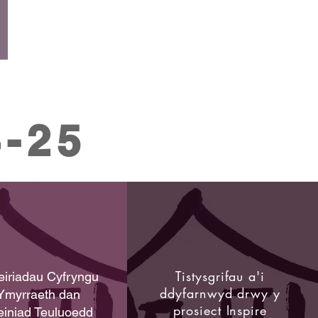
-25
Tistysgrifau a'i
eiriadau Cyfryngu
ddyfarnwyd drwy y
Ymyrraeth dan
prosiect Inspire
iniad Teuluoedd