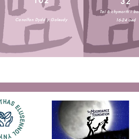
102
32
Tai â chymorth i bo
C
a
nolfan Dydd y Goleudy
16-24 oed