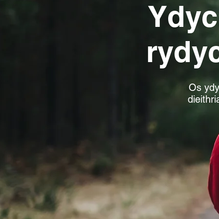
Ydyc
rydy
Os ydy
dieithr