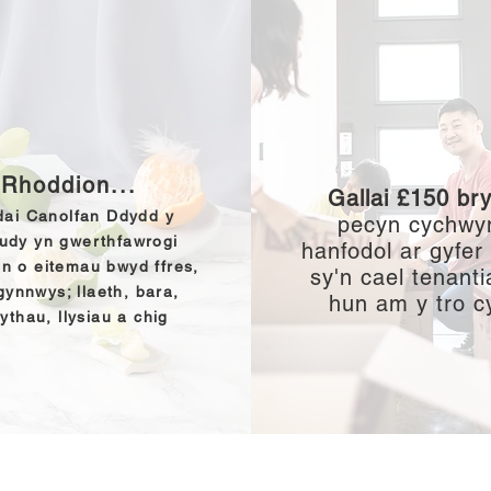
Rhoddion...
Gallai £150 bry
dai Canolfan Ddydd y
pecyn cychwy
udy yn gwerthfawrogi
hanfodol ar gyfer
n o eitemau bwyd ffres,
sy'n cael tenanti
gynnwys; llaeth, bara,
hun am y tro c
wythau, llysiau a chig