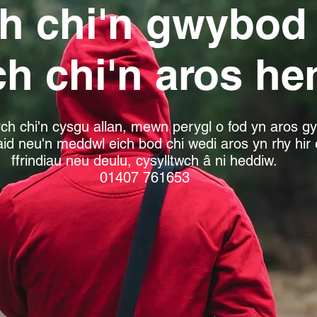
h chi'n gwybod 
ch chi'n aros h
ch chi'n cysgu allan, mewn perygl o fod yn aros g
iaid neu'n meddwl eich bod chi wedi aros yn rhy hir 
ffrindiau neu deulu, cysylltwch â ni heddiw.
01407 761653