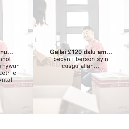
nu...
Gallai £120 dalu am...
nnol
becyn i berson sy'n
 rhywun
cusgu allan...
aeth ei
yntaf