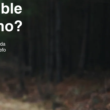
ble
eno?
yda
efo