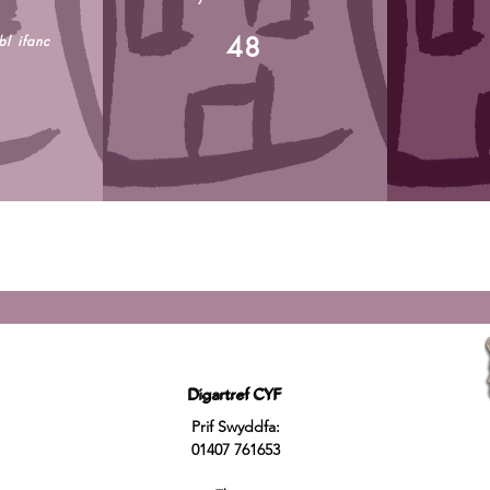
48
bl ifanc
Digartref CYF
Digartref CYF
Prif Swyddfa:
01407 761653