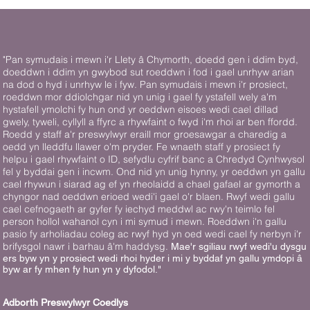
"Pan symudais i mewn i'r Llety â Chymorth, doedd gen i ddim byd,
doeddwn i ddim yn gwybod sut roeddwn i fod i gael unrhyw arian
na dod o hyd i unrhyw le i fyw. Pan symudais i mewn i'r prosiect,
roeddwn mor ddiolchgar nid yn unig i gael fy ystafell wely a'm
hystafell ymolchi fy hun ond yr oeddwn eisoes wedi cael dillad
gwely, tyweli, cyllyll a ffyrc a rhywfaint o fwyd i'm rhoi ar ben ffordd.
Roedd y staff a'r preswylwyr eraill mor groesawgar a charedig a
oedd yn lleddfu llawer o'm pryder. Fe wnaeth staff y prosiect fy
helpu i gael rhywfaint o ID, sefydlu cyfrif banc a Chredyd Cynhwysol
fel y byddai gen i incwm. Ond nid yn unig hynny, yr oeddwn yn gallu
cael rhywun i siarad ag ef yn rheolaidd a chael gafael ar gymorth a
chyngor nad oeddwn erioed wedi'i gael o'r blaen. Rwyf wedi gallu
cael cefnogaeth ar gyfer fy iechyd meddwl ac rwy'n teimlo fel
person hollol wahanol cyn i mi symud i mewn. Roeddwn i'n gallu
pasio fy arholiadau coleg ac rwyf hyd yn oed wedi cael fy nerbyn i'r
brifysgol nawr i barhau â'm haddysg.
Mae'r sgiliau rwyf wedi'u dysgu
ers byw yn y prosiect wedi rhoi hyder i mi y byddaf yn gallu ymdopi â
byw ar fy mhen fy hun yn y dyfodol."
Adborth Preswylwyr Coedlys